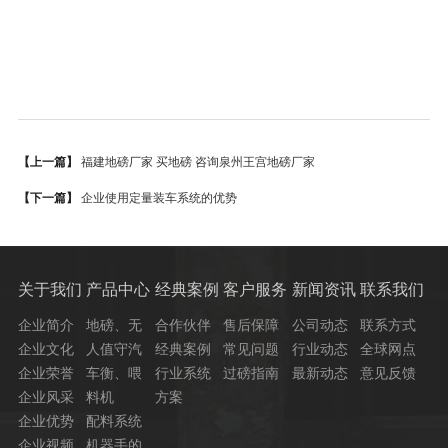
【上一篇】
福建地磅厂家 买地磅 咨询泉州王宫地磅厂家
【下一篇】
企业使用定量装车系统的优势
关于我们
产品中心
经典案例
客户服务
新闻资讯
联系我们
企业简介
地磅、无
合作伙伴
售后保障
公司动态
联系方式
企业文化
人值守汽
经典案例
常见问题
行业动态
全球网点
企业荣誉
车衡、喂
行业系统
过磅指南
最新动态
意见反馈
企业风采
料机
方案
企业优势
配料系统
企业视频
机器手的