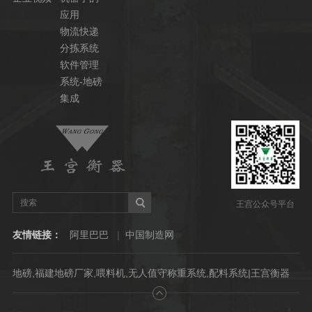
应用
物流快递
分拣系统
软件管理
系统-地磅
集成
王宫公众号平台
友情链接：
阿里巴巴
|
中国制造网
地磅,福建地磅厂家,喂料机,无人值守称重系统,配料系统|王宫衡器